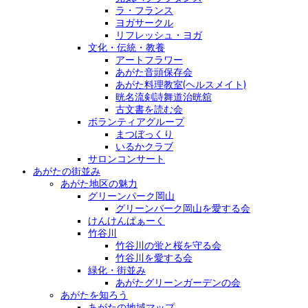
ラ・フランス
ヨガサークル
リフレッシュ・ヨガ
文化・伝統・教養
アートフラワー
あがた音頭保存会
あがた料理教室(ヘルスメイト)
晄名流剣詩舞道治晄舘
古文書を読む会
ボランティアグループ
まつぼっくり
いるかクラブ
サロンコンサート
あがたの街並み
あがた地区の魅力
グリーンパーク岡山
グリーンパーク岡山を愛する会
けんけんぱぁーく
竹谷川
竹谷川の蛍と桜を守る会
竹谷川を愛する会
緑化・街並み
あがたグリーンガーデンの会
あがたを知ろう
あがたの地域マップ