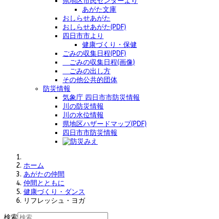
県地区市民センターより
あがた文庫
おしらせあがた
おしらせあがた(PDF)
四日市市より
健康づくり・保健
ごみの収集日程(PDF)
ごみの収集日程(画像)
ごみの出し方
その他公共的団体
防災情報
気象庁 四日市市防災情報
川の防災情報
川の水位情報
県地区ハザードマップ(PDF)
四日市市防災情報
ホーム
あがたの仲間
仲間とともに
健康づくり・ダンス
リフレッシュ・ヨガ
検索