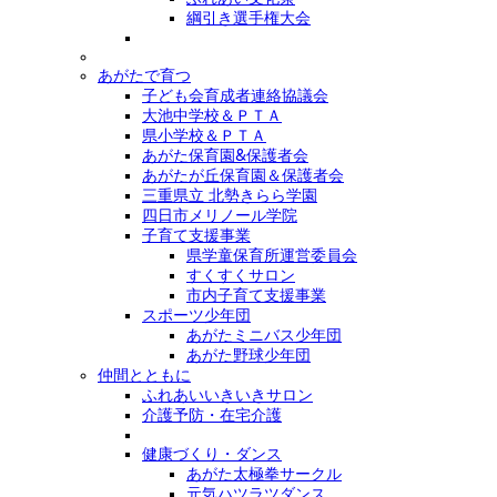
綱引き選手権大会
あがたで育つ
子ども会育成者連絡協議会
大池中学校＆ＰＴＡ
県小学校＆ＰＴＡ
あがた保育園&保護者会
あがたが丘保育園＆保護者会
三重県立 北勢きらら学園
四日市メリノール学院
子育て支援事業
県学童保育所運営委員会
すくすくサロン
市内子育て支援事業
スポーツ少年団
あがたミニバス少年団
あがた野球少年団
仲間とともに
ふれあいいきいきサロン
介護予防・在宅介護
健康づくり・ダンス
あがた太極拳サークル
元気ハツラツダンス