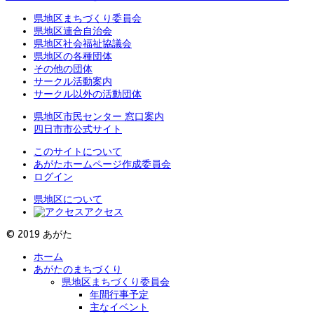
県地区まちづくり委員会
県地区連合自治会
県地区社会福祉協議会
県地区の各種団体
その他の団体
サークル活動案内
サークル以外の活動団体
県地区市民センター 窓口案内
四日市市公式サイト
このサイトについて
あがたホームページ作成委員会
ログイン
県地区について
アクセス
© 2019 あがた
ホーム
あがたのまちづくり
県地区まちづくり委員会
年間行事予定
主なイベント