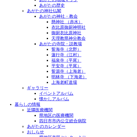
あがたの歴史
あがたの神社仏閣
あがたの神社・教会
懸神社 （赤水）
衣比原御厨神明社
御厨衣比原神社
天理教県神分教会
あがたの寺院・説教場
誓海寺（北野）
蓮行寺（江村）
福泉寺（平尾）
平安寺（平尾）
誓源寺（上海老）
明林寺 （下海老）
上海老町道場
ギャラリー
イベントアルバム
懐かしアルバム
暮らしの情報
近隣医療機関
県地区の医療機関
四日市市内公立総合病院
あがたのカレンダー
おしらせ