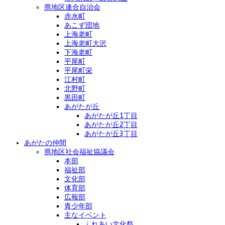
県地区連合自治会
赤水町
あこず団地
上海老町
上海老町大沢
下海老町
平尾町
平尾町栄
江村町
北野町
黒田町
あがたが丘
あがたが丘1丁目
あがたが丘2丁目
あがたが丘3丁目
あがたの仲間
県地区社会福祉協議会
本部
福祉部
文化部
体育部
広報部
青少年部
主なイベント
ふれあい文化祭