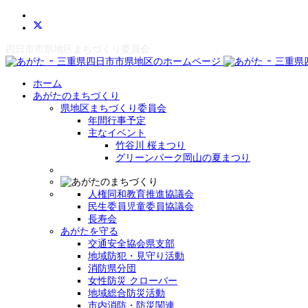
四日市市県地区まちづくり委員会
ホーム
あがたのまちづくり
県地区まちづくり委員会
年間行事予定
主なイベント
竹谷川 桜まつり
グリーンパーク岡山の夏まつり
人権同和教育推進協議会
民生委員児童委員協議会
長寿会
あがたを守る
交通安全協会県支部
地域防犯・見守り活動
消防県分団
女性防災 クローバー
地域総合防災活動
市内消防・防災関連